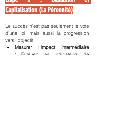
Capitalisation (La Pérennité)
Le succès n'est pas seulement le vote 
d'une loi, mais aussi la progression 
vers l'objectif.
Mesurer l'impact Intermédiaire 
:
 Évaluez les indicateurs de 
processus :
Nombre de réunions obtenues 
avec les décideurs·ses.
Nombre de fois où votre cause 
a été mentionnée dans la 
presse ou par un·e élu·e.
Augmentation de votre base 
d'allié·ejs.
Le bilan :
 Une fois la campagne 
terminée, formalisez un bilan : 