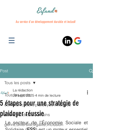
Au service d'un développement durable et inclusif
Post
Tous les posts
La rédaction
Tous les posts
29 sept. 2025
4 min de lecture
5 étapes pour une stratégie de
communication, plaidoyer, influence
plaidoyer réussie
écologie, droits humains
Le secteur de l'Économie Sociale et 
genre,diversité,égalité,inclusion
Solidaire (
ESS
) est un moteur essentiel 