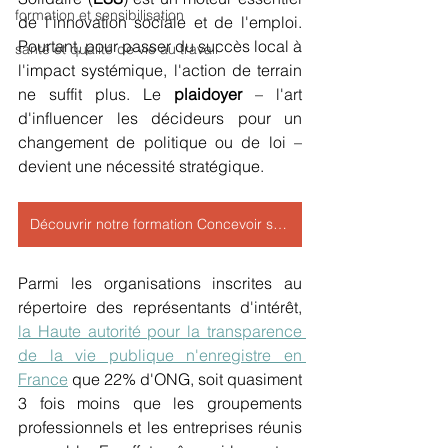
formation et sensibilisation
de l'innovation sociale et de l'emploi. 
Pourtant, pour passer du succès local à 
santé et qualité de vie au travail
l'impact systémique, l'action de terrain 
ne suffit plus. Le 
plaidoyer
 – l'art 
d'influencer les décideurs pour un 
changement de politique ou de loi – 
devient une nécessité stratégique. 
Découvrir notre formation Concevoir sa stratégie de plaidoyer >>>>
Parmi les organisations inscrites au 
répertoire des représentants d'intérêt, 
la Haute autorité pour la transparence 
de la vie publique n'enregistre en 
France
 que 22% d'ONG, soit quasiment 
3 fois moins que les groupements 
professionnels et les entreprises réunis 